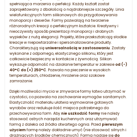
spełniająca marzenia o perfekcji. Każdy kształt został
zaprojektowany z dbałością o najdrobniejsze szczegóły. Linia
wielofunkcyjnych form silikonowych do przygotowywania
monoporcji i deserów. Formy pozwalają na tworzenie
różnorodnych kreacji o perfekcyjnym kształcie. Kreatywny i
nieoczywisty sposób prezentacji monoporcji i drobnych
wypieków z nutą elegancji. Projekty, które przekształcają słodkie
kreacje w niepowtarzalne i spersonalizowane produkty.
Charakteryzują się
uniwersalnością w zastosowaniu
. Zostały
wykonane z odpornego, elastycznego silikonu, który jest
całkowicie bezpieczny w kontakcie z żywnością. Silikon
wykazuje odporność na działanie temperatur w zakresie
od (-)
40°C do (+) 250°C
. Pozwala na pieczenie w wysokich
temperaturach, chłodzenie, mrożenie oraz szokowe
zamrażanie.
Dzięki możliwości mycia w zmywarce formy łatwo utrzymać w
czystości, co pozwala na zachowanie wymogów sanitarnych.
Elastyczność materiału ułatwia wyjmowanie gotowych
wyrobów oraz redukuje ilość miejsca potrzebnego do
przechowywania form. Aby
nie uszkodzić formy
nie należy
stosować ostrych narzędzi kuchennych oraz utrzymywać
formą z daleka od źródła otwartego ognia. Przed
pierwszym
użyciem
formę należy dokładnie umyć (nie stosować silnych i
drażniących środków chemicznych). Forma nadaje się
do