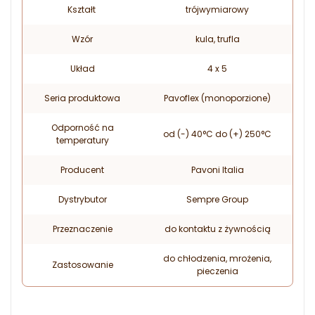
Kształt
trójwymiarowy
Wzór
kula, trufla
Układ
4 x 5
Seria produktowa
Pavoflex (monoporzione)
Odporność na
od (-) 40°C do (+) 250°C
temperatury
Producent
Pavoni Italia
Dystrybutor
Sempre Group
Przeznaczenie
do kontaktu z żywnością
do chłodzenia, mrożenia,
Zastosowanie
pieczenia