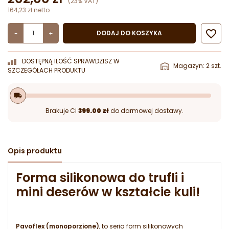
(23% VAT)
164,23 zł netto

DODAJ DO KOSZYKA
-
+
DOSTĘPNĄ ILOŚĆ SPRAWDZISZ W
Magazyn: 2 szt.
SZCZEGÓŁACH PRODUKTU
local_shipping
Brakuje Ci
399.00 zł
do darmowej dostawy.
Opis produktu
Forma silikonowa do trufli i
mini deserów w kształcie kuli!
Pavoflex (monoporzione)
, to seria form silikonowych