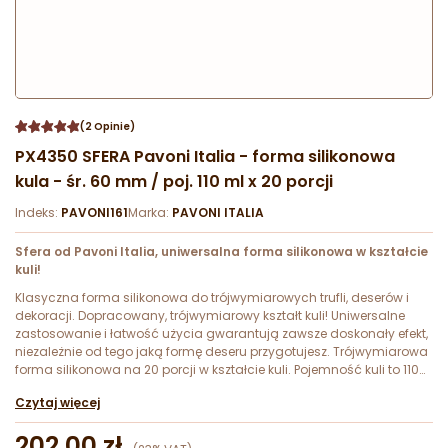
(2 Opinie)
PX4350 SFERA Pavoni Italia - forma silikonowa
kula - śr. 60 mm / poj. 110 ml x 20 porcji
Indeks:
PAVONI161
Marka:
PAVONI ITALIA
Sfera od Pavoni Italia, uniwersalna forma silikonowa w kształcie
kuli!
Klasyczna forma silikonowa do trójwymiarowych trufli, deserów i
dekoracji. Dopracowany, trójwymiarowy kształt kuli! Uniwersalne
zastosowanie i łatwość użycia gwarantują zawsze doskonały efekt,
niezależnie od tego jaką formę deseru przygotujesz. Trójwymiarowa
forma silikonowa na 20 porcji w kształcie kuli. Pojemność kuli to 110
ml, wymiary śr. 60 mm.
Czytaj więcej
202,00 zł