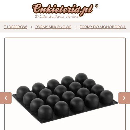
AST I DESERÓW
FORMY SILIKONOWE
FORMY DO MONOPORCJI