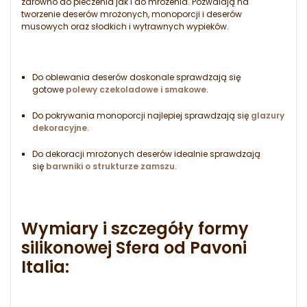
zarówno do pieczenia jak i do mrożenia. Pozwalają na
tworzenie deserów mrożonych, monoporcji i deserów
musowych oraz słodkich i wytrawnych wypieków.
Do oblewania deserów doskonale sprawdzają się
gotowe
polewy czekoladowe i smakowe
.
Do pokrywania monoporcji najlepiej sprawdzają się
glazury
dekoracyjne
.
Do dekoracji mrożonych deserów idealnie sprawdzają
się
barwniki o strukturze zamszu
.
Wymiary i szczegóły formy
silikonowej Sfera od Pavoni
Italia: