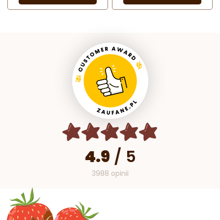
4.9
/
5
3988 opinii