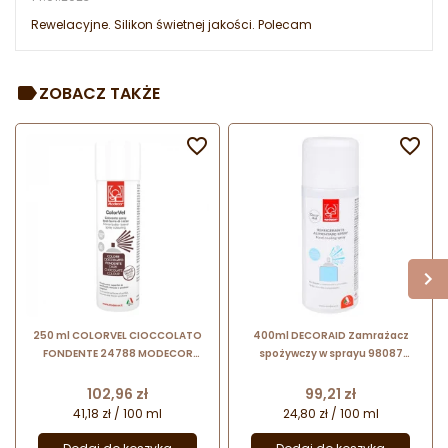
Rewelacyjne. Silikon świetnej jakości. Polecam
ZOBACZ TAKŻE


250 ml COLORVEL CIOCCOLATO
400ml DECORAID Zamrażacz
FONDENTE 24788 MODECOR
spożywczy w sprayu 98087
barwnik spożywczy w sprayu o
Modecor
strukturze zamszu - kolor ciemna
Cena
Cena
102,96 zł
99,21 zł
czekolada
41,18 zł / 100 ml
24,80 zł / 100 ml