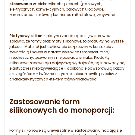
stosowania w
: piekarnikach i piecach (gazowych,
elektrycznych, konwekcyjnych, parowych), lodówce,
zamrażarce, szokówce, kuchence mikrofalowej, zmywarce.
Platynowy silikon
- platyna znajdująca się w surowcu
sprawia, że formy oraz maty silikonowe, to produkty najwyższej
jakości. Materiał jest całkowicie bezpieczny w kontakcie z
żywnością (nawet w bardzo wysokich temperaturach),
nietoksyczny, bezwonny i nie posiada smaku. Produkty
silikonowe zapewniają najwyższą wydajność, są innowacyjne,
elastyczne i nieprzywierające - doskonale odwzorowują każdy
szczegół form - twórz realistyczne i niesamowite przepisy z
charakterystycznych efektem trójwymiarowości.
Zastosowanie form
silikonowych do monoporcji:
Formy silikonowe są uniwersalne w zastosowaniu nadają się