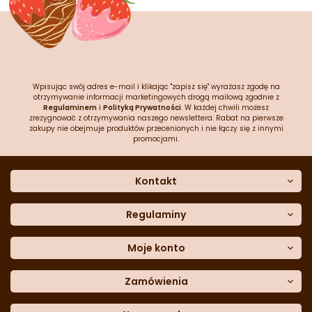
Wpisując swój adres e-mail i klikając "zapisz się" wyrażasz zgodę na
otrzymywanie informacji marketingowych drogą mailową zgodnie z
Regulaminem
i
Polityką Prywatności
. W każdej chwili możesz
zrezygnować z otrzymywania naszego newslettera. Rabat na pierwsze
zakupy nie obejmuje produktów przecenionych i nie łączy się z innymi
promocjami.
Kontakt
O nas
Dane kontaktowe
Regulaminy
Często zadawane pytania
Regulamin sklepu
Sklep stacjonarny
Polityka prywatności
Moje konto
Formularz kontaktowy
Polityka cookies
Załóż konto
Blog
Polityka reklamacji
Zamówienia
Moje dane
Polityka zwrotów
Historia zamówień
e-mail:
Sposoby dostawy
sklep@cukieteria.pl
Dostępność cyfrowa
Lista ulubionych