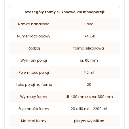
Szczegóły formy silikonowej do monoporcji:
Nazwa handlowa
Sfera
Numer katalogowy
PX4350
Rodzaj
forma silikonowa
Wymiary porcji
śr. 60 mm
Pojemność porcji
110 ml
Ilość porcji na formę
20
Wymiary formy
dł. 400 mm x szer. 300 mm
Pojemność formy
20 x 110 ml = 2200 ml
Materiał formy
platynowy silikon