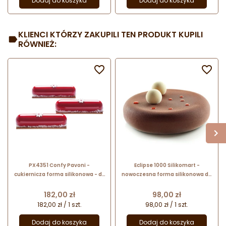
Dodaj do koszyka
Dodaj do koszyka
KLIENCI KTÓRZY ZAKUPILI TEN PRODUKT KUPILI
RÓWNIEŻ:


PX4351 Confy Pavoni -
Eclipse 1000 Silikomart -
cukiernicza forma silikonowa - dł.
nowoczesna forma silikonowa do
128 x szer. 30 x wys. 28 mm / poj.
ciast i deserów - śr. 180 x wys. 45
90 ml x 14 porcji
mm / poj. 1000 ml
Cena
Cena
182,00 zł
98,00 zł
182,00 zł / 1 szt.
98,00 zł / 1 szt.
Dodaj do koszyka
Dodaj do koszyka