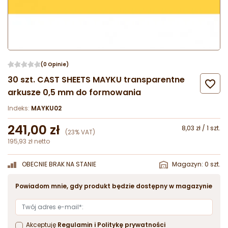
(0 Opinie)
30 szt. CAST SHEETS MAYKU transparentne

arkusze 0,5 mm do formowania
Indeks:
MAYKU02
241,00 zł
8,03 zł / 1 szt.
(23% VAT)
195,93 zł netto
OBECNIE BRAK NA STANIE
Magazyn: 0 szt.
Powiadom mnie, gdy produkt będzie dostępny w magazynie
Akceptuję
Regulamin
i
Politykę prywatności