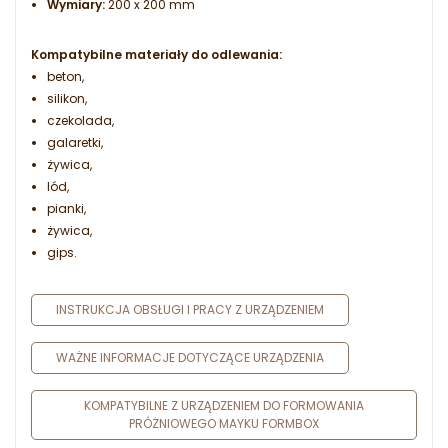
Wymiary:
200 x 200 mm
Kompatybilne materiały do odlewania:
beton,
silikon,
czekolada,
galaretki,
żywica,
lód,
pianki,
żywica,
gips.
INSTRUKCJA OBSŁUGI I PRACY Z URZĄDZENIEM
WAŻNE INFORMACJE DOTYCZĄCE URZĄDZENIA
KOMPATYBILNE Z URZĄDZENIEM DO FORMOWANIA
PRÓŻNIOWEGO MAYKU FORMBOX