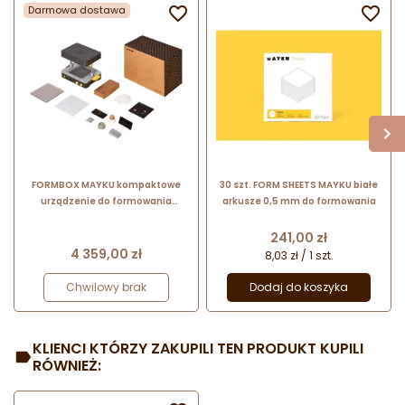
Darmowa dostawa


FORMBOX MAYKU kompaktowe
30 szt. FORM SHEETS MAYKU białe
urządzenie do formowania
arkusze 0,5 mm do formowania
próżniowego w zestawie z
akcesoriami
Cena
241,00 zł
Cena
4 359,00 zł
8,03 zł / 1 szt.
Chwilowy brak
Dodaj do koszyka
KLIENCI KTÓRZY ZAKUPILI TEN PRODUKT KUPILI
RÓWNIEŻ: