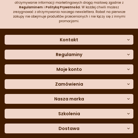
otrzymywanie informacji marketingowych drogą mailową zgodnie z
Regulaminem
i
Polityką Prywatności
. W każdej chwili możesz
zrezygnować z otrzymywania naszego newslettera. Rabat na pierwsze
zakupy nie obejmuje produktów przecenionych i nie łączy się z innymi
promocjami.
Kontakt
O nas
Dane kontaktowe
Regulaminy
Często zadawane pytania
Regulamin sklepu
Sklep stacjonarny
Polityka prywatności
Moje konto
Formularz kontaktowy
Polityka cookies
Załóż konto
Blog
Polityka reklamacji
Zamówienia
Moje dane
Polityka zwrotów
Historia zamówień
e-mail:
Sposoby dostawy
sklep@cukieteria.pl
Dostępność cyfrowa
Lista ulubionych
telefon:
Metody płatności
Nasza marka
601 767 272
Moje rabaty
Dane do przelewu
Sempre Group
Formularz
reklamacji
Trio Gelato
Szkolenia
Formularz
zwrotu
CDN
Warsaw
Academy of Pastry Arts
Wroclaw
Academy of Baker Arts
Dostawa
Darmowy
odbiór osobisty