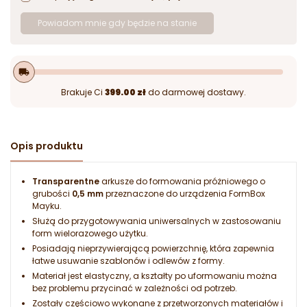
Powiadom mnie gdy będzie na stanie
local_shipping
Brakuje Ci
399.00 zł
do darmowej dostawy.
Opis produktu
Transparentne
arkusze do formowania próżniowego o
grubości
0,5 mm
przeznaczone do urządzenia FormBox
Mayku.
Służą do przygotowywania uniwersalnych w zastosowaniu
form wielorazowego użytku.
Posiadają nieprzywierającą powierzchnię, która zapewnia
łatwe usuwanie szablonów i odlewów z formy.
Materiał jest elastyczny, a kształty po uformowaniu można
bez problemu przycinać w zależności od potrzeb.
Zostały częściowo wykonane z przetworzonych materiałów i