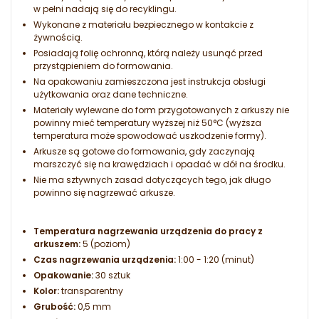
w pełni nadają się do recyklingu.
Wykonane z materiału bezpiecznego w kontakcie z
żywnością.
Posiadają folię ochronną, którą należy usunąć przed
przystąpieniem do formowania.
Na opakowaniu zamieszczona jest instrukcja obsługi
użytkowania oraz dane techniczne.
Materiały wylewane do form przygotowanych z arkuszy nie
powinny mieć temperatury wyższej niż 50°C (wyższa
temperatura może spowodować uszkodzenie formy).
Arkusze są gotowe do formowania, gdy zaczynają
marszczyć się na krawędziach i opadać w dół na środku.
Nie ma sztywnych zasad dotyczących tego, jak długo
powinno się nagrzewać arkusze.
Temperatura nagrzewania urządzenia do pracy z
arkuszem:
5 (poziom)
Czas nagrzewania urządzenia:
1:00 - 1:20 (minut)
Opakowanie:
30 sztuk
Kolor:
transparentny
Grubość:
0,5 mm