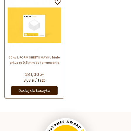

30 szt. FORM SHEETS MAYKU białe
arkusze 0,5 mm do formowania
Cena
241,00 zł
8,03 zł / 1 szt.
Dodaj do koszyka