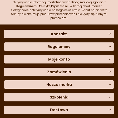
otrzymywanie informacji marketingowych drogą mailową zgodnie z
Regulaminem
i
Polityką Prywatności
. W każdej chwili możesz
zrezygnować z otrzymywania naszego newslettera. Rabat na pierwsze
zakupy nie obejmuje produktów przecenionych i nie łączy się z innymi
promocjami.
Kontakt
O nas
Dane kontaktowe
Regulaminy
Często zadawane pytania
Regulamin sklepu
Sklep stacjonarny
Polityka prywatności
Moje konto
Formularz kontaktowy
Polityka cookies
Załóż konto
Blog
Polityka reklamacji
Zamówienia
Moje dane
Polityka zwrotów
Historia zamówień
e-mail:
Sposoby dostawy
sklep@cukieteria.pl
Dostępność cyfrowa
Lista ulubionych
telefon:
Metody płatności
Nasza marka
601 767 272
Moje rabaty
Dane do przelewu
Sempre Group
Formularz
reklamacji
Trio Gelato
Szkolenia
Formularz
zwrotu
CDN
Warsaw
Academy of Pastry Arts
Wroclaw
Academy of Baker Arts
Dostawa
Darmowy
odbiór osobisty