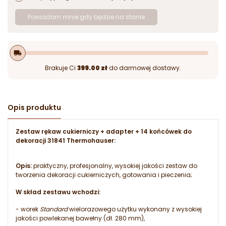
Powiadom mnie gdy będzie na stanie
local_shipping
Brakuje Ci
399.00 zł
do darmowej dostawy.
Opis produktu
Zestaw rękaw cukierniczy + adapter + 14 końcówek do
dekoracji 31841 Thermohauser:
Opis:
praktyczny, profesjonalny, wysokiej jakości zestaw do
tworzenia dekoracji cukierniczych, gotowania i pieczenia;
W skład zestawu wchodzi:
- worek
Standard
wielorazowego użytku wykonany z wysokiej
jakości powlekanej bawełny (dł. 280 mm),