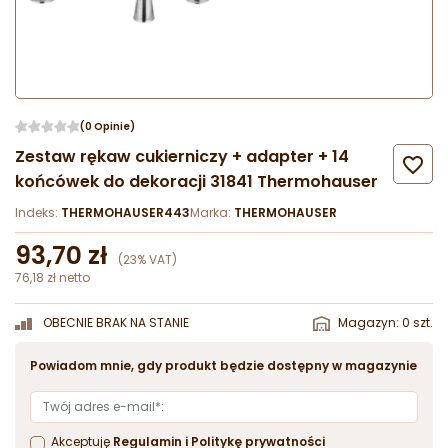
(0 Opinie)
Zestaw rękaw cukierniczy + adapter + 14

końcówek do dekoracji 31841 Thermohauser
Indeks:
THERMOHAUSER443
Marka:
THERMOHAUSER
93,70 zł
(23% VAT)
76,18 zł netto
OBECNIE BRAK NA STANIE
Magazyn: 0 szt.
Powiadom mnie, gdy produkt będzie dostępny w magazynie
Akceptuję
Regulamin
i
Politykę prywatności