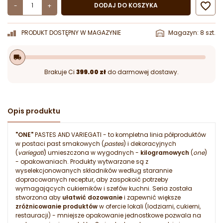

DODAJ DO KOSZYKA
-
+
PRODUKT DOSTĘPNY W MAGAZYNIE
Magazyn: 8 szt.
local_shipping
Brakuje Ci
399.00 zł
do darmowej dostawy.
Opis produktu
"ONE"
PASTES AND VARIEGATI - to kompletna linia półproduktów
w postaci past smakowych (
pastes
) i dekoracyjnych
(
variegati
) umieszczona w wygodnych -
kilogramowych
(
one
)
- opakowaniach. Produkty wytwarzane są z
wyselekcjonowanych składników według starannie
dopracowanych receptur, aby zaspokoić potrzeby
wymagających cukierników i szefów kuchni. Seria została
stworzona aby
ułatwić dozowanie
i zapewnić większe
zróżnicowanie produktów
w ofercie lokali (lodziarni, cukierni,
restauracji) - mniejsze opakowanie jednostkowe pozwala na