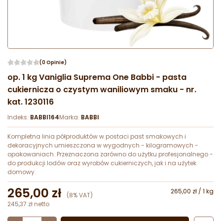
(0 Opinie)
op. 1 kg Vaniglia Suprema One Babbi - pasta
cukiernicza o czystym waniliowym smaku - nr.
kat. 1230116
Indeks:
BABBI164
Marka:
BABBI
Kompletna linia półproduktów w postaci past smakowych i
dekoracyjnych umieszczona w wygodnych - kilogramowych -
opakowaniach. Przeznaczona zarówno do użytku profesjonalnego -
do produkcji lodów oraz wyrobów cukierniczych, jak i na użytek
domowy.
265,00 zł
265,00 zł / 1 kg
(8% VAT)
245,37 zł netto