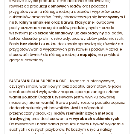
szybsze zużycie produktu. Seria doskonale sprawdzi się
również do produkcji
domowych lodów
oraz podczas
przygotowywania różnego rodzaju deserów i wypieków przez
cukierników amatorów. Pasty charakteryzują się
intensywnym i
naturalnym smakiem oraz barwą
. Klasyczne i owocowe
pasty przeznaczone są do celów produkcyjnych - przede
wszystkim jako
składnik smakowy
lub
dekoracyjny
do lodów,
tortów, deserów, pralin, czekolady, oraz wyrobów piekarniczych.
Pasty
bez dodatku cukru
doskonale sprawdzą się również do
przygotowywania wyjątkowych przystawek i potraw. Można je
stosować również do różnego rodzaju
napojów
, na przykład
gorącej czekolady.
PASTA
VANIGLIA SUPREMA
ONE - to pasta o intensywnym,
czystym smaku waniliowym bez dodatku aromatów. Głęboki
smak pochodzi wyłącznie z naparu sporządzanego z ziaren
wanilii Bourbon (napar uzyskiwany jest w wyniku powolnej
maceracji ziaren wanilii). Barwa pasty została podbita poprzez
dodatek naturalnych barwników. Jest to półprodukt
przeznaczony produkcji
lodów rzemieślniczych metodą
tradycyjną
oraz do stosowania w
wyrobach cukierniczych
.
Do mieszania i nakładania produktu należy używać wyłącznie
suchych i czystych przyborów. Po każdym użyciu należy