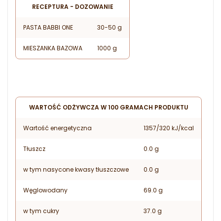
RECEPTURA - DOZOWANIE
PASTA BABBI ONE
30-50 g
MIESZANKA BAZOWA
1000 g
WARTOŚĆ ODŻYWCZA W 100 GRAMACH PRODUKTU
Wartość energetyczna
1357/320 kJ/kcal
Tłuszcz
0.0 g
w tym nasycone kwasy tłuszczowe
0.0 g
Węglowodany
69.0 g
w tym cukry
37.0 g