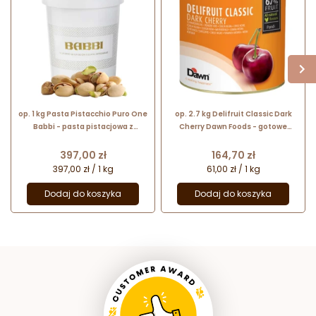
op. 1 kg Pasta Pistacchio Puro One
op. 2.7 kg Delifruit Classic Dark
Babbi - pasta pistacjowa z
Cherry Dawn Foods - gotowe
dodatkiem barwnika - nr. kat.
nadzienie owocowe - ciemna
12372
wiśnia
Cena
Cena
397,00 zł
164,70 zł
397,00 zł / 1 kg
61,00 zł / 1 kg
Dodaj do koszyka
Dodaj do koszyka