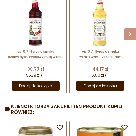
op. 0.7 l Syrop o smaku
op. 0.7 l Syrop o smaku
czerwonych owoców z nutą wanilii
waniliowym - Vanilla from
- Grenadine Le Sirop de Monin -
Madagascar Le Sirop de Monin -
szklana butelka
szklana butelka
Cena
Cena
38,77 zł
44,17 zł
55,39 zł / 1l
63,10 zł / 1l
Dodaj do koszyka
Dodaj do koszyka
KLIENCI KTÓRZY ZAKUPILI TEN PRODUKT KUPILI
RÓWNIEŻ:

