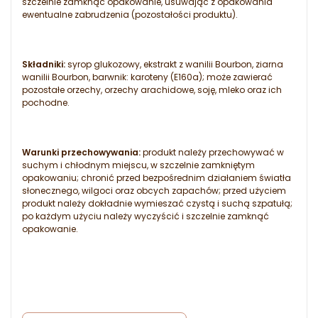
szczelnie zamknąć opakowanie, usuwając z opakowania
ewentualne zabrudzenia (pozostałości produktu).
Składniki:
syrop glukozowy, ekstrakt z wanilii Bourbon, ziarna
wanilii Bourbon, barwnik: karoteny (E160a); może zawierać
pozostałe orzechy, orzechy arachidowe, soję, mleko oraz ich
pochodne.
Warunki przechowywania:
produkt należy przechowywać w
suchym i chłodnym miejscu, w szczelnie zamkniętym
opakowaniu; chronić przed bezpośrednim działaniem światła
słonecznego, wilgoci oraz obcych zapachów; przed użyciem
produkt należy dokładnie wymieszać czystą i suchą szpatułą;
po każdym użyciu należy wyczyścić i szczelnie zamknąć
opakowanie.