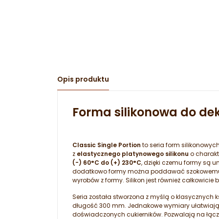
Opis produktu
Forma silikonowa do de
Classic Single Portion
to seria form silikonowyc
z
elastycznego platynowego silikonu
o charakt
(-) 60°C do (+) 230°C
, dzięki czemu formy są 
dodatkowo formy można poddawać szokowemu za
wyrobów z formy. Silikon jest również całkowici
Seria została stworzona z myślą o klasycznych k
długość 300 mm. Jednakowe wymiary ułatwiają p
doświadczonych cukierników. Pozwalają na łącze