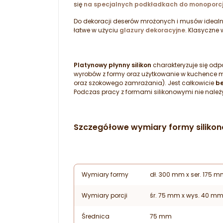
się
na specjalnych podkładkach do monoporcj
Do dekoracji deserów mrożonych i musów idealn
łatwe w użyciu
glazury dekoracyjne
. Klasyczne
Platynowy płynny silikon
charakteryzuje się od
wyrobów z formy oraz użytkowanie w kuchence mik
oraz szokowego zamrażania). Jest całkowicie
be
Podczas pracy z formami silikonowymi nie należ
Szczegółowe wymiary formy silikon
Wymiary formy
dł. 300 mm x ser. 175 
Wymiary porcji
śr. 75 mm x wys. 40 m
Średnica
75 mm