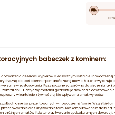
local_shipping
Brak
koracyjnych babeczek z kominem:
h do tworzenia deserów i wypieków o klasycznym kształcie i nowoczesnej
erystycznej dla serii ciemno-pomarańczowej barwie. Materiał wykazuje o
uniwersalne w zastosowaniu. Przeznaczone są zarówno do pieczenia jak 
mrażaniu. Elastyczny materiał gwarantuje doskonałe odwzorowanie k
e bezpieczny w kontakcie z żywnością. Nie wpływa na smak wyrobów.
ształtach deserów prezentowanych w nowoczesnej formie. Wszystkie formy 
rzechowywanie oraz użytkowanie form. Nieskomplikowane kształty są ła
nie różnych smaków i tekstur oraz tworzenie spektakularnych dekoracji