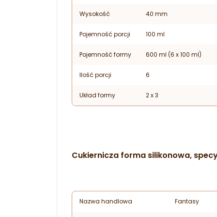
Wysokość
40 mm
Pojemność porcji
100 ml
Pojemność formy
600 ml (6 x 100 ml)
Ilość porcji
6
Układ formy
2 x 3
Cukiernicza forma silikonowa, specy
Nazwa handlowa
Fantasy