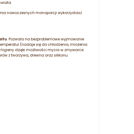
świata.
ania nowoczesnych monoporcji wykorzystasz
ałtu
. Pozwala na bezproblemowe wyjmowanie
 temperatur (nadaje się do chłodzenia, mrożenia
higieny dzięki możliwości mycia w zmywarce.
ów z tworzywa, drewna oraz silikonu.