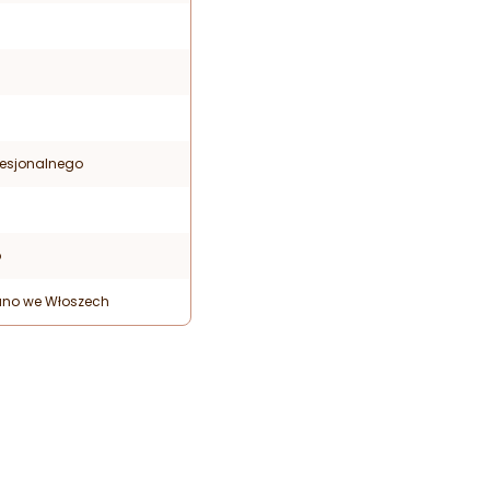
fesjonalnego
p
no we Włoszech