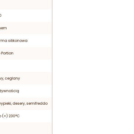
0
inem
orma silikonowa
 Portion
y, ceglany
 żywnością
ypieki, desery, semifreddo
o (+) 230°C