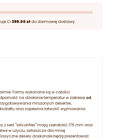
uje Ci
399.00 zł
do darmowej dostawy.
 formie. Formy wykonane są w całości
dporność na działanie temperatur w zakresie
od
i przygotowywania mrożonych deserów,
ształtu oraz zapewnia łatwość wyjmowania
z serii "siliconflex" mają szerokość 175 mm oraz
twe w użyciu, zwłaszcza dla mniej
. Klasyczne desery doskonale będą prezentować