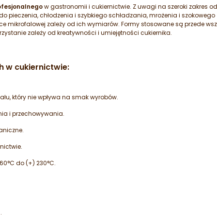
ofesjonalnego
w gastronomii i cukiernictwie. Z uwagi na szeroki zakres 
do pieczenia, chłodzenia i szybkiego schładzania, mrożenia i szokoweg
ence mikrofalowej zależy od ich wymiarów. Formy stosowane są przede w
stanie zależy od kreatywności i umiejętności cukiernika.
h w cukiernictwie
:
łu, który nie wpływa na smak wyrobów.
nia i przechowywania.
aniczne.
nictwie.
 60°C do (+) 230°C.
.