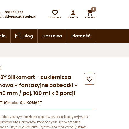
0



on:
601 767 272
il:
sklep@cukieteria.pl
ULUBIONE
KONTO
KOSZYK
nia
Blog
Dostawa
Płatność
e)
Y Silikomart - cukiernicza

onowa - fantazyjne babeczki -
 40 mm / poj. 100 ml x 6 porcji
T191
Marka:
SILIKOMART
o klasycznym kształcie do tworzenia tradycyjnych i
ieków oraz deserów mrożonych. Uniwersalne
twość użycia gwarantują zawsze doskonały efekt,