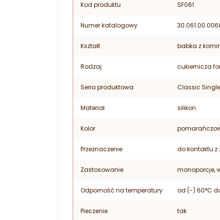
Kod produktu
SF061
Numer katalogowy
30.061.00.006
Kształt
babka z kom
Rodzaj
cukiernicza f
Seria produktowa
Classic Single
Materiał
silikon
Kolor
pomarańczow
Przeznaczenie
do kontaktu z
Zastosowanie
monoporcje, w
Odporność na temperatury
od (-) 60°C d
Pieczenie
tak