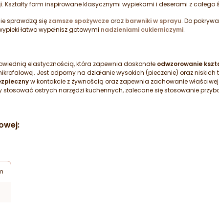
i
. Kształty form inspirowane klasycznymi wypiekami i deserami z całego 
ie sprawdzą się
zamsze spożywcze
oraz
barwniki w sprayu
. Do pokryw
 wypieki łatwo wypełnisz gotowymi
nadzieniami cukierniczymi
.
powiednią elastycznością, która zapewnia doskonałe
odwzorowanie kszt
rofalowej. Jest odporny na działanie wysokich (pieczenie) oraz niskich
zpieczny
w kontakcie z żywnością oraz zapewnia zachowanie właściwej 
y stosować ostrych narzędzi kuchennych, zalecane się stosowanie przybor
owej:
mm
m