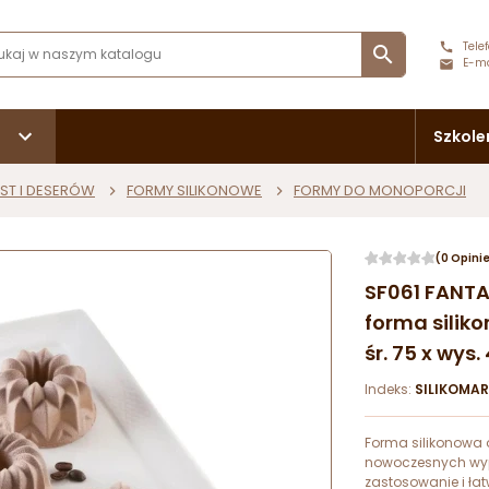
Telef

E-ma
Szkole
ST I DESERÓW
FORMY SILIKONOWE
FORMY DO MONOPORCJI
(0 Opini
SF061 FANTAS
forma silik
śr. 75 x wys.
Indeks:
SILIKOMAR
Forma silikonowa 
nowoczesnych wyp
zastosowanie i ła