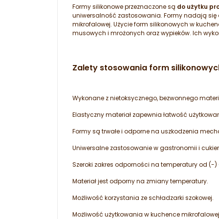
Formy silikonowe przeznaczone są
do użytku pr
uniwersalność zastosowania. Formy nadają się 
mikrofalowej. Użycie form silikonowych w kuch
musowych i mrożonych oraz wypieków. Ich wykorzy
Zalety stosowania form silikonowyc
Wykonane z nietoksycznego, bezwonnego materia
Elastyczny materiał zapewnia łatwość użytkowa
Formy są trwałe i odporne na uszkodzenia mech
Uniwersalne zastosowanie w gastronomii i cukier
Szeroki zakres odporności na temperatury od (-)
Materiał jest odporny na zmiany temperatury.
Możliwość korzystania ze schładzarki szokowej.
Możliwość użytkowania w kuchence mikrofalowej