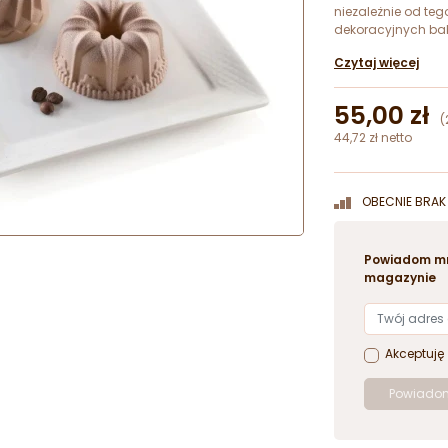
niezależnie od teg
dekoracyjnych ba
pojemności 100 ml
Czytaj więcej
55,00 zł
(
44,72 zł netto
OBECNIE BRAK 
Powiadom mn
magazynie
Akceptuję
Powiadom