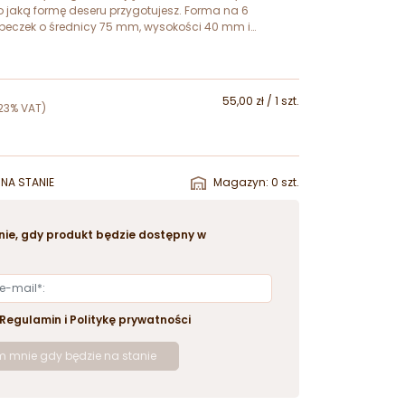
o jaką formę deseru przygotujesz. Forma na 6
beczek o średnicy 75 mm, wysokości 40 mm i
.
55,00 zł / 1 szt.
23% VAT)
NA STANIE
Magazyn: 0 szt.
ie, gdy produkt będzie dostępny w
Regulamin
i
Politykę prywatności
 mnie gdy będzie na stanie