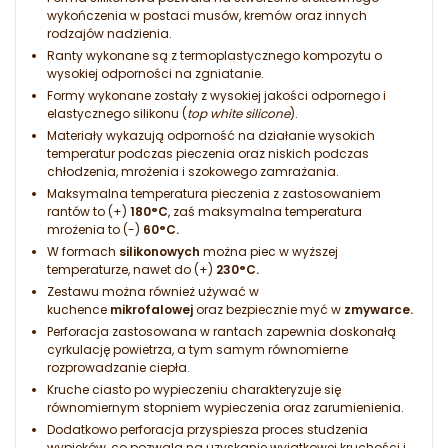
wykończenia w postaci musów, kremów oraz innych
rodzajów nadzienia.
Ranty wykonane są z termoplastycznego kompozytu o
wysokiej odporności na zgniatanie.
Formy wykonane zostały z wysokiej jakości odpornego i
elastycznego silikonu (
top white silicone
).
Materiały wykazują odporność na działanie wysokich
temperatur podczas pieczenia oraz niskich podczas
chłodzenia, mrożenia i szokowego zamrażania.
Maksymalna temperatura pieczenia z zastosowaniem
rantów to (+)
180
°C
, zaś maksymalna temperatura
mrożenia to (-)
60°C.
W formach
silikonowych
można piec w wyższej
temperaturze, nawet do (+)
230
°C.
Zestawu można również używać w
kuchence
mikrofalowej
oraz bezpiecznie myć w
zmywarce.
Perforacja zastosowana w rantach zapewnia doskonałą
cyrkulację powietrza, a tym samym równomierne
rozprowadzanie ciepła.
Kruche ciasto po wypieczeniu charakteryzuje się
równomiernym stopniem wypieczenia oraz zarumienienia.
Dodatkowo perforacja przyspiesza proces studzenia
wypieków, co pozwala na uzyskanie wyjątkowej kruchości i