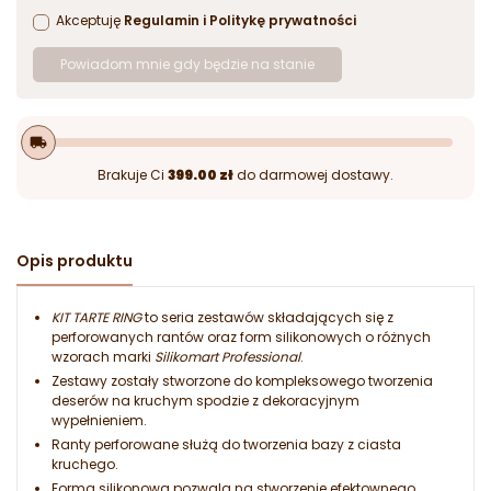
Akceptuję
Regulamin
i
Politykę prywatności
Powiadom mnie gdy będzie na stanie
local_shipping
Brakuje Ci
399.00 zł
do darmowej dostawy.
Opis produktu
KIT TARTE RING
to seria zestawów składających się z
perforowanych rantów oraz form silikonowych o różnych
wzorach marki
Silikomart Professional
.
Zestawy zostały stworzone do kompleksowego tworzenia
deserów na kruchym spodzie z dekoracyjnym
wypełnieniem.
Ranty perforowane służą do tworzenia bazy z ciasta
kruchego.
Forma silikonowa pozwala na stworzenie efektownego