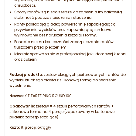
chrupkości.
Spody rantów są nieco szersze, co zapewnia im całkowitą
stabilność podczas pieczenia i studzenia.
Ranty posiadają gładką powierzchnię zapobiegającą
przywieraniu wypieków oraz zapewniającą ich łatwe
wyjmowanie bez naruszenia kształtu i formy.
Ponadto nie ma konieczności zabezpieczania rantów
tłuszczem przed pieczeniem.
Idealnie sprawdzą się w profesjonalnej jak i domowej kuchni
oraz cukierni.
Rodzaj produktu:
zestaw okrągłych perforowanych rantów do
wypieku kruchego ciasta z silikonową formą do tworzenia
wypełnienia
Nazwa:
KIT TARTE RING ROUND 100
Opakowanie:
zestaw = 4 sztuki perforowanych rantów +
silikonowa forma na 4 porcje (zapakowany w kartonowe
pudełko zabezpieczające)
Kształt porcji:
okrągły