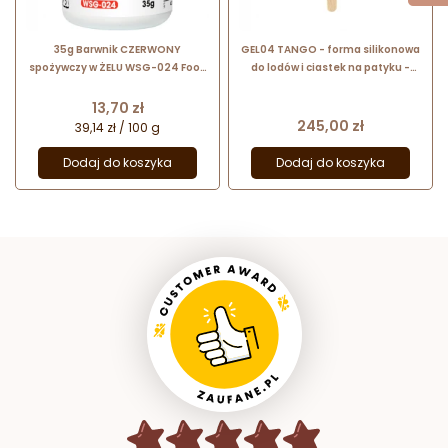
35g Barwnik CZERWONY
GEL04 TANGO - forma silikonowa
spożywczy w ŻELU WSG-024 Food
do lodów i ciastek na patyku -
Colours
twister - 25.314.87.0098
Silikomart
Cena
13,70 zł
Cena
245,00 zł
39,14 zł / 100 g
Dodaj do koszyka
Dodaj do koszyka