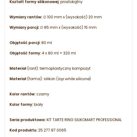
Kształt formy silikonowej:
prostokątny
Wymiary rantów:
∅ 100 mm x (wysokość) 20 mm
Wymiary porcji:
∅ 85 mm x (wysokość) 15 mm
Objętość porcji:
80 ml
Objętość formy:
4 x 80 ml = 320 ml
Materiał
(rant):
termoplastyczny kompozyt
Materiał
(forma):
silikon (
top white silicone
)
Kolor rantów:
czarny
Kolor formy:
biały
Seria produktowa:
KIT TARTE RING SILIKOMART PROFESSIONAL
Kod produktu:
25.277.87.0065