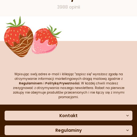
3988 opinii
Wpisując swój adres e-mail i klikając "zapisz się" wyrażasz zgodę na
otrzymywanie informacji marketingowych drogą mailową zgodnie z
Regulaminem
i
Polityką Prywatności
. W każdej chwili możesz
zrezygnować z otrzymywania naszego newslettera. Rabat na pierwsze
zakupy nie obejmuje produktów przecenionych i nie łączy się z innymi
promocjami.
Kontakt
O nas
Dane kontaktowe
Regulaminy
Często zadawane pytania