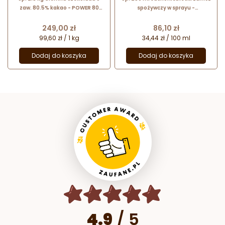
zaw. 80.5% kakao - POWER 80
spożywczy w sprayu -
Callebaut - nr. kat. 80-20-44-
strukturalny barwnik do dekoracji
E4-U71
cukierniczych - Barima Artisanal
Cena
Cena
249,00 zł
86,10 zł
99,60 zł / 1 kg
34,44 zł / 100 ml
Dodaj do koszyka
Dodaj do koszyka
4.9
/
5