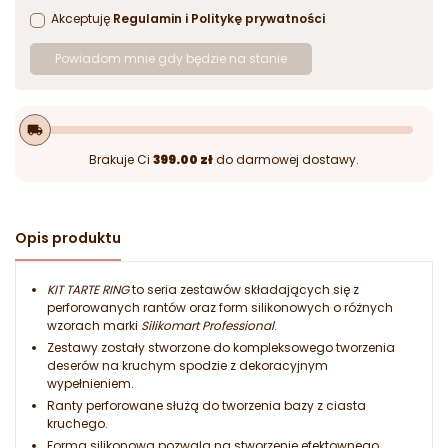
Akceptuję
Regulamin
i
Politykę prywatności
Powiadom mnie gdy będzie na stanie
local_shipping
Brakuje Ci
399.00 zł
do darmowej dostawy.
Opis produktu
KIT TARTE RING
to seria zestawów składających się z
perforowanych rantów oraz form silikonowych o różnych
wzorach marki
Silikomart Professional
.
Zestawy zostały stworzone do kompleksowego tworzenia
deserów na kruchym spodzie z dekoracyjnym
wypełnieniem.
Ranty perforowane służą do tworzenia bazy z ciasta
kruchego.
Forma silikonowa pozwala na stworzenie efektownego