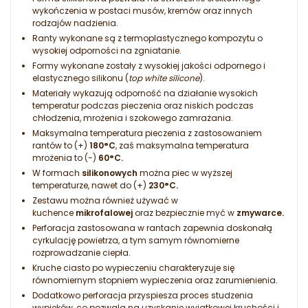
wykończenia w postaci musów, kremów oraz innych
rodzajów nadzienia.
Ranty wykonane są z termoplastycznego kompozytu o
wysokiej odporności na zgniatanie.
Formy wykonane zostały z wysokiej jakości odpornego i
elastycznego silikonu (
top white silicone
).
Materiały wykazują odporność na działanie wysokich
temperatur podczas pieczenia oraz niskich podczas
chłodzenia, mrożenia i szokowego zamrażania.
Maksymalna temperatura pieczenia z zastosowaniem
rantów to (+)
180
°C
, zaś maksymalna temperatura
mrożenia to (-)
60°C.
W formach
silikonowych
można piec w wyższej
temperaturze, nawet do (+)
230
°C.
Zestawu można również używać w
kuchence
mikrofalowej
oraz bezpiecznie myć w
zmywarce.
Perforacja zastosowana w rantach zapewnia doskonałą
cyrkulację powietrza, a tym samym równomierne
rozprowadzanie ciepła.
Kruche ciasto po wypieczeniu charakteryzuje się
równomiernym stopniem wypieczenia oraz zarumienienia.
Dodatkowo perforacja przyspiesza proces studzenia
wypieków, co pozwala na uzyskanie wyjątkowej kruchości i