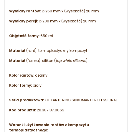
Wymiary rantów:
∅ 250 mm x (wysokość) 20 mm
Wymiary porcji:
∅ 200 mm x (wysokość) 20 mm
Objętość formy:
650 ml
Materiał
(rant):
termoplastyczny kompozyt
Materiał
(forma):
silikon (
top white silicone
)
Kolor rantów:
czarny
Kolor formy:
biały
Seria produktowa:
KIT TARTE RING SILIKOMART PROFESSIONAL
Kod produktu:
20.387.87.0065
Warunki użytkowania rantów z kompozytu
termoplastycznego: