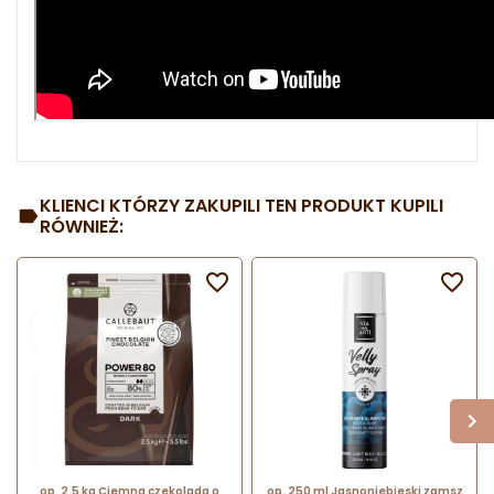
KLIENCI KTÓRZY ZAKUPILI TEN PRODUKT KUPILI
RÓWNIEŻ:


op. 2.5 kg Ciemna czekolada o
op. 250 ml Jasnoniebieski zamsz